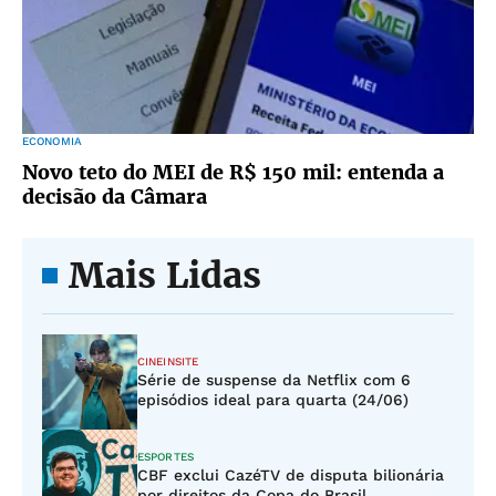
ECONOMIA
Novo teto do MEI de R$ 150 mil: entenda a
decisão da Câmara
Mais Lidas
CINEINSITE
Série de suspense da Netflix com 6
episódios ideal para quarta (24/06)
ESPORTES
CBF exclui CazéTV de disputa bilionária
por direitos da Copa do Brasil