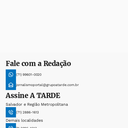
Fale com a Redação
(71) 99601-0020
jornalismoportal@grupoatarde.com.br
Assine
A TARDE
Salvador e Região Metropolitana
(71) 2886-1613
Demais localidades