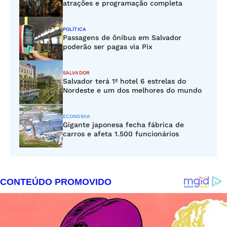
atrações e programação completa
POLÍTICA
Passagens de ônibus em Salvador
poderão ser pagas via Pix
SALVADOR
Salvador terá 1º hotel 6 estrelas do
Nordeste e um dos melhores do mundo
ECONOMIA
Gigante japonesa fecha fábrica de
carros e afeta 1.500 funcionários