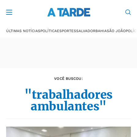
Últimas notícias
ÚLTIMAS NOTÍCIAS
POLÍTICA
ESPORTES
SALVADOR
BAHIA
SÃO JOÃO
POLÍC
VOCÊ BUSCOU:
"trabalhadores
ambulantes"