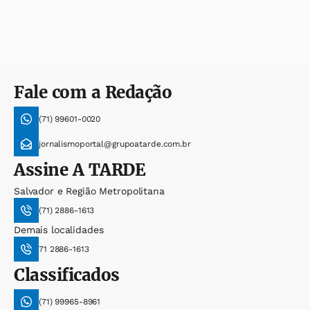
Fale com a Redação
(71) 99601-0020
jornalismoportal@grupoatarde.com.br
Assine
A TARDE
Salvador e Região Metropolitana
(71) 2886-1613
Demais localidades
71 2886-1613
Classificados
(71) 99965-8961