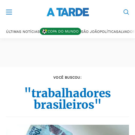
Últimas notícias
COPA DO MUNDO
ÚLTIMAS NOTÍCIAS
SÃO JOÃO
POLÍTICA
SALVADOR
VOCÊ BUSCOU:
"trabalhadores
brasileiros"