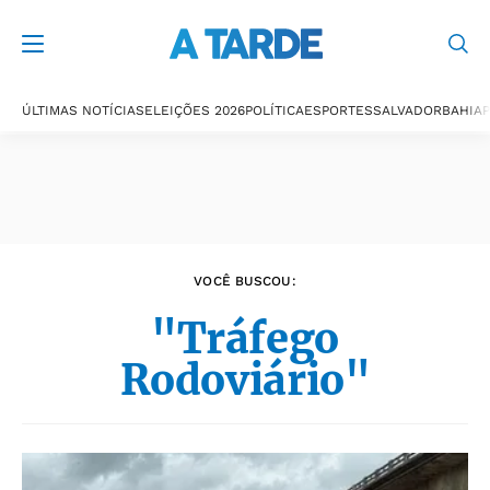
Últimas notícias
ÚLTIMAS NOTÍCIAS
ELEIÇÕES 2026
POLÍTICA
ESPORTES
SALVADOR
BAHIA
P
VOCÊ BUSCOU:
"Tráfego
Rodoviário"