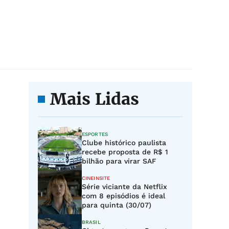
Mais Lidas
ESPORTES
Clube histórico paulista
recebe proposta de R$ 1
bilhão para virar SAF
CINEINSITE
Série viciante da Netflix
com 8 episódios é ideal
para quinta (30/07)
BRASIL