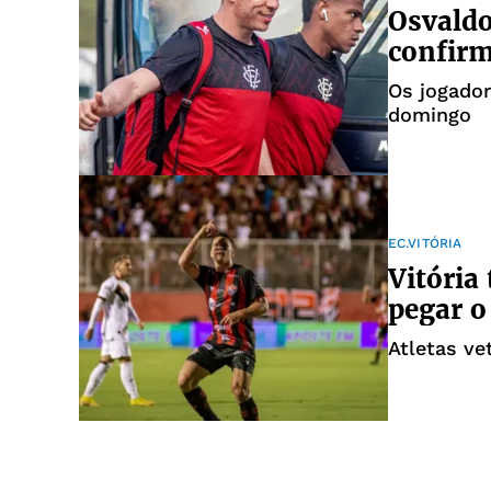
Osvaldo
confirm
Os jogador
domingo
EC.VITÓRIA
Vitória
pegar o
Atletas ve