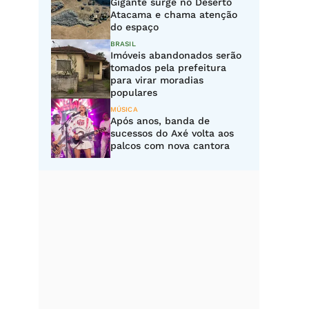
Gigante surge no Deserto
Atacama e chama atenção
do espaço
BRASIL
Imóveis abandonados serão
tomados pela prefeitura
para virar moradias
populares
MÚSICA
Após anos, banda de
sucessos do Axé volta aos
palcos com nova cantora