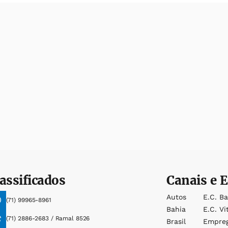
assificados
Canais e E
Autos
E.c. B
(71) 99965-8961
Bahia
E.c. Vi
(71) 2886-2683 / Ramal 8526
Brasil
Empre