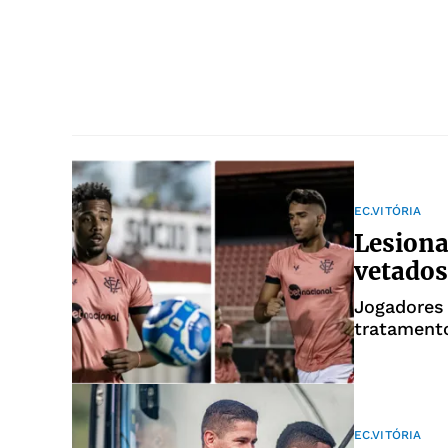
EC.VITÓRIA
Lesiona
vetado
Jogadores
tratament
EC.VITÓRIA