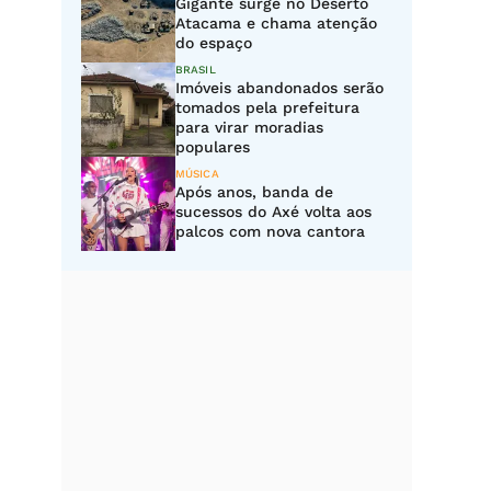
Gigante surge no Deserto
Atacama e chama atenção
do espaço
BRASIL
Imóveis abandonados serão
tomados pela prefeitura
para virar moradias
populares
MÚSICA
Após anos, banda de
sucessos do Axé volta aos
palcos com nova cantora