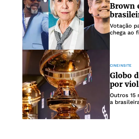
Brown e
brasile
Votação pa
chega ao f
CINEINSITE
Globo d
por vio
Outros 15
a brasilei