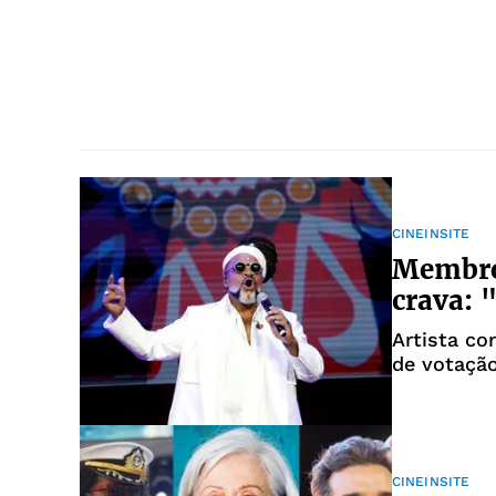
CINEINSITE
Membro
crava: 
Artista c
de votação
CINEINSITE