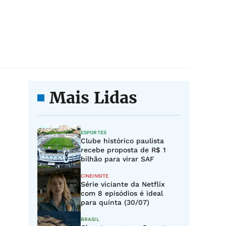
Mais Lidas
ESPORTES
Clube histórico paulista
recebe proposta de R$ 1
bilhão para virar SAF
CINEINSITE
Série viciante da Netflix
com 8 episódios é ideal
para quinta (30/07)
BRASIL