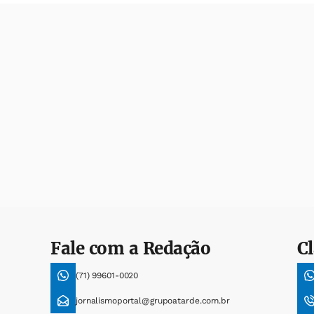
Fale com a Redação
Cl
(71) 99601-0020
jornalismoportal@grupoatarde.com.br