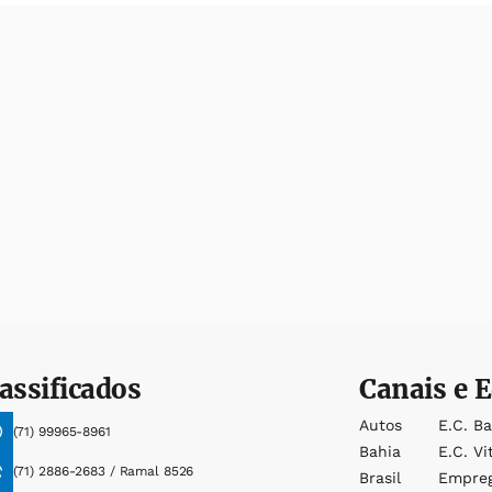
assificados
Canais e E
Autos
E.c. B
(71) 99965-8961
Bahia
E.c. Vi
(71) 2886-2683 / Ramal 8526
Brasil
Empre