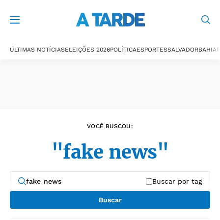
Últimas notícias
ÚLTIMAS NOTÍCIAS
ELEIÇÕES 2026
POLÍTICA
ESPORTES
SALVADOR
BAHIA
P
VOCÊ BUSCOU:
"fake news"
Buscar por tag
Buscar