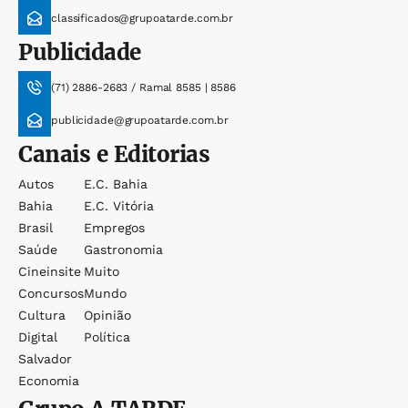
classificados@grupoatarde.com.br
Publicidade
(71) 2886-2683 / Ramal 8585 | 8586
publicidade@grupoatarde.com.br
Canais e Editorias
Autos
E.c. Bahia
Bahia
E.c. Vitória
Brasil
Empregos
Saúde
Gastronomia
Cineinsite
Muito
Concursos
Mundo
Cultura
Opinião
Digital
Política
Salvador
Economia