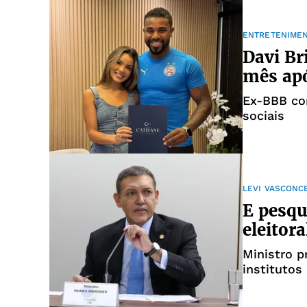
ENTRETENIME
Davi Br
mês ap
Ex-BBB co
sociais
LEVI VASCONC
E pesqu
eleitora
Ministro p
institutos