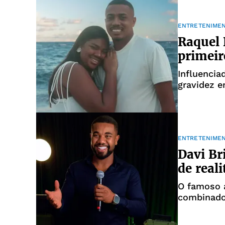
ENTRETENIME
Raquel 
primeir
Influencia
gravidez e
ENTRETENIME
Davi Br
de real
O famoso a
combinado