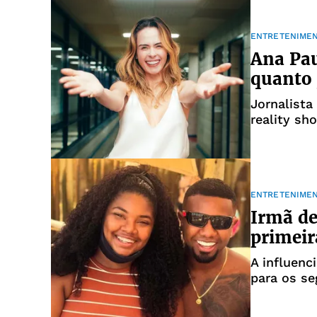
ENTRETENIME
Ana Pau
quanto 
Jornalista
reality sh
ENTRETENIME
Irmã de
primeir
A influenc
para os se