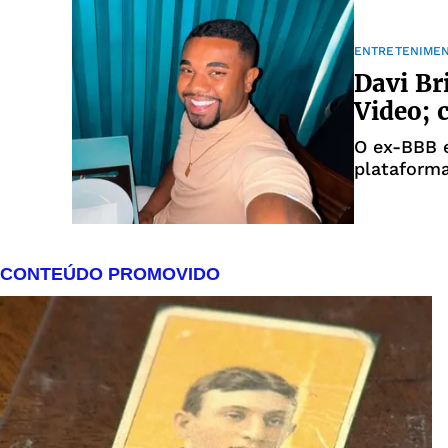
ENTRETENIME
Davi Br
Video; 
O ex-BBB 
plataform