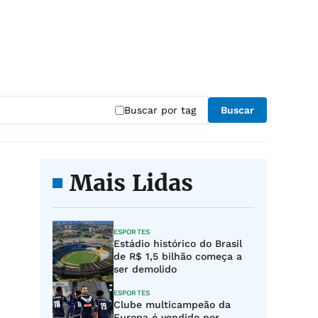
Buscar por tag
Buscar
Mais Lidas
ESPORTES
Estádio histórico do Brasil
de R$ 1,5 bilhão começa a
ser demolido
ESPORTES
Clube multicampeão da
Europa é vendido por