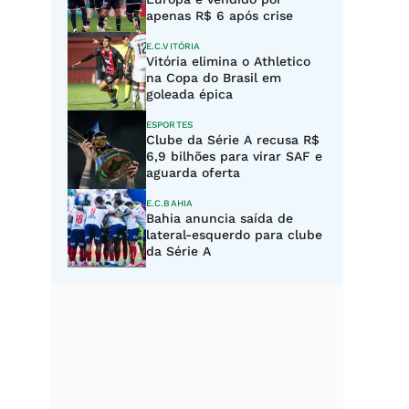
apenas R$ 6 após crise
E.C.VITÓRIA
Vitória elimina o Athletico
na Copa do Brasil em
goleada épica
ESPORTES
Clube da Série A recusa R$
6,9 bilhões para virar SAF e
aguarda oferta
E.C.BAHIA
Bahia anuncia saída de
lateral-esquerdo para clube
da Série A