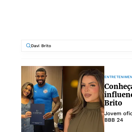
ENTRETENIME
Conheça
influen
Brito
Jovem ofi
BBB 24