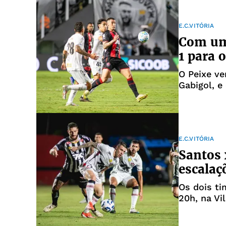
E.C.VITÓRIA
Com um 
1 para 
O Peixe ve
Gabigol, 
E.C.VITÓRIA
Santos x
escalaç
Os dois ti
20h, na Vi