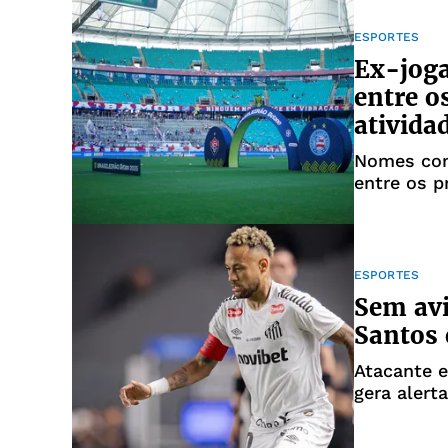
ESPORTES
Ex-joga
entre o
ativida
Nomes com
entre os p
atividade
ESPORTES
Sem avi
Santos 
Atacante e
gera alerta