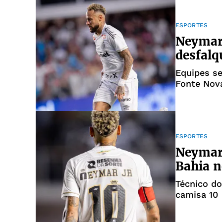
ESPORTES
Neymar,
desfalq
Equipes se
Fonte Nov
ESPORTES
Neymar 
Bahia n
Técnico do
camisa 10