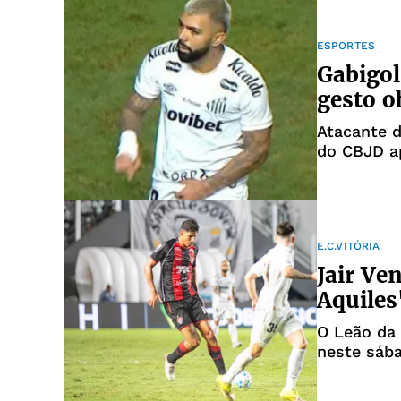
ESPORTES
Gabigol
gesto o
Atacante d
do CBJD a
E.C.VITÓRIA
Jair Ve
Aquiles
O Leão da 
neste sába