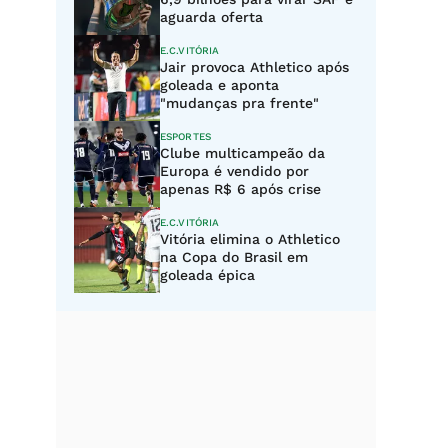
aguarda oferta
E.C.VITÓRIA
Jair provoca Athletico após
goleada e aponta
"mudanças pra frente"
ESPORTES
Clube multicampeão da
Europa é vendido por
apenas R$ 6 após crise
E.C.VITÓRIA
Vitória elimina o Athletico
na Copa do Brasil em
goleada épica