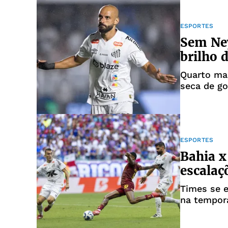
ESPORTES
Sem Ney
brilho 
Quarto maio
seca de go
ESPORTES
Bahia x
escalaç
Times se 
na tempor