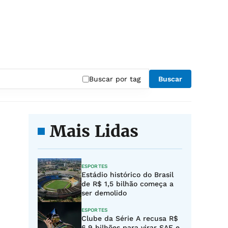
Buscar por tag
Buscar
Mais Lidas
ESPORTES
Estádio histórico do Brasil
de R$ 1,5 bilhão começa a
ser demolido
ESPORTES
Clube da Série A recusa R$
6,9 bilhões para virar SAF e