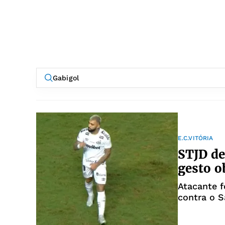
E.C.VITÓRIA
STJD de
gesto o
Atacante f
contra o 