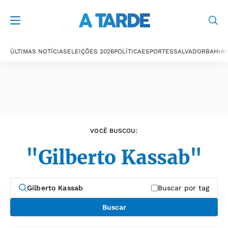
Últimas notícias
ÚLTIMAS NOTÍCIAS
ELEIÇÕES 2026
POLÍTICA
ESPORTES
SALVADOR
BAHIA
P
VOCÊ BUSCOU:
"Gilberto Kassab"
Buscar por tag
Buscar