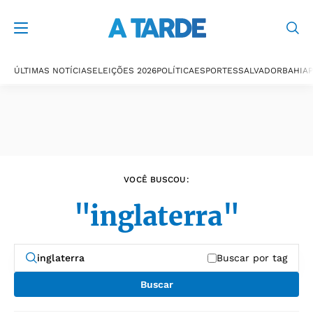
Últimas notícias
ÚLTIMAS NOTÍCIAS
ELEIÇÕES 2026
POLÍTICA
ESPORTES
SALVADOR
BAHIA
P
VOCÊ BUSCOU:
"inglaterra"
Buscar por tag
Buscar