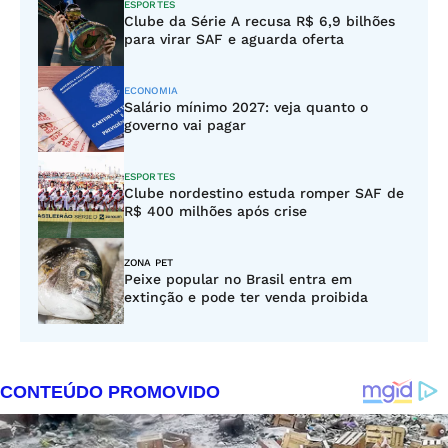
ESPORTES
Clube da Série A recusa R$ 6,9 bilhões
para virar SAF e aguarda oferta
ECONOMIA
Salário mínimo 2027: veja quanto o
governo vai pagar
ESPORTES
Clube nordestino estuda romper SAF de
R$ 400 milhões após crise
ZONA PET
Peixe popular no Brasil entra em
extinção e pode ter venda proibida