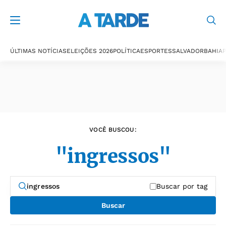
Últimas notícias
ÚLTIMAS NOTÍCIAS
ELEIÇÕES 2026
POLÍTICA
ESPORTES
SALVADOR
BAHIA
P
VOCÊ BUSCOU:
"ingressos"
Buscar por tag
Buscar