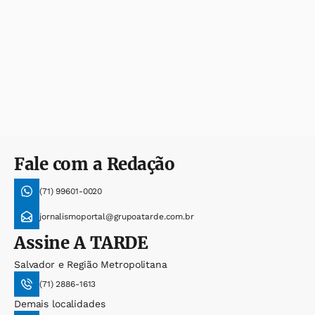
Fale com a Redação
(71) 99601-0020
jornalismoportal@grupoatarde.com.br
Assine
A TARDE
Salvador e Região Metropolitana
(71) 2886-1613
Demais localidades