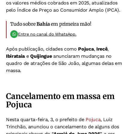
os valores médios cobrados em 2025, atualizados
pelo Índice de Preço ao Consumidor Amplo (IPCA).
Tudo sobre
Bahia
em primeira mão!
Entre no canal do WhatsApp.
Após publicação, cidades como
Pojuca
,
Irecê
,
Ibirataia
e
Quijingue
anunciaram mudanças no
quadro de atrações de São João, algumas delas em
massa.
Cancelamento em massa em
Pojuca
Nesta quarta-feira, 3, o prefeito de
Pojuca
, Luiz
Trinchão, anunciou o cancelamento de alguns dos
principais shows do “
Arraiá do Juca 2026
”, a ser