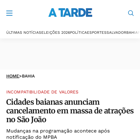
ÚLTIMAS NOTÍCIAS
ELEIÇÕES 2026
POLÍTICA
ESPORTES
SALVADOR
BAHIA
P
HOME
>
BAHIA
INCOMPATIBILIDADE DE VALORES
Cidades baianas anunciam
cancelamento em massa de atrações
no São João
Mudanças na programação acontece após
notificação do MPBA