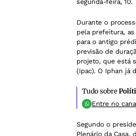
segunda-feira, 10.
Durante o process
pela prefeitura, a
para o antigo préd
previsão de duraç
projeto, que está s
(Ipac). O Iphan já 
Tudo sobre
Polít
Entre no can
Segundo o presiden
Plenário da Casa, 