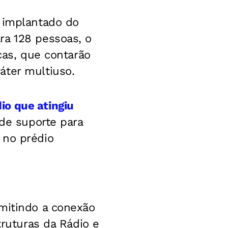
á implantado do
ra 128 pessoas, o
cas, que contarão
áter multiuso.
io que atingiu
 de suporte para
 no prédio
rmitindo a conexão
truturas da Rádio e