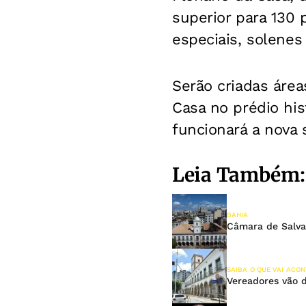
superior para 130
especiais, solenes
Serão criadas área
Casa no prédio his
funcionará a nova 
Leia Também:
BAHIA
Câmara de Salva
SAIBA O QUE VAI ACO
Vereadores vão d