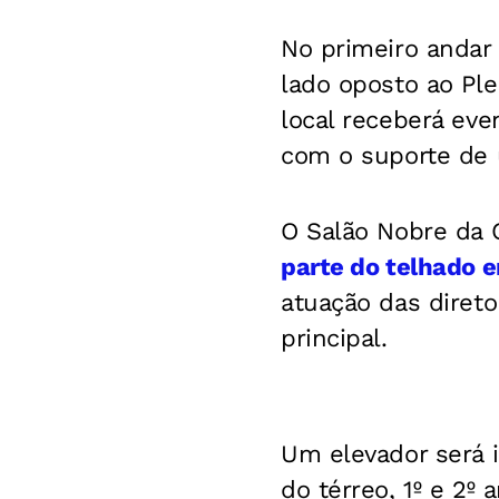
No primeiro andar
lado oposto ao Pl
local receberá eve
com o suporte de 
O Salão Nobre da
parte do telhado e
atuação das diret
principal.
Um elevador será 
do térreo, 1º e 2º