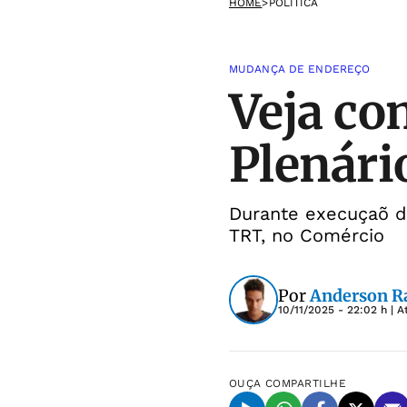
HOME
>
POLÍTICA
MUDANÇA DE ENDEREÇO
Veja co
Plenári
Durante execuçaõ da
TRT, no Comércio
Por
Anderson 
10/11/2025 - 22:02 h
| A
OUÇA
COMPARTILHE