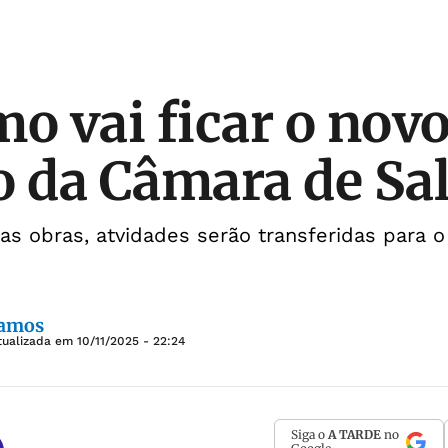
mo vai ficar o nov
o da Câmara de Sa
s obras, atvidades serão transferidas para o
Ramos
tualizada em
10/11/2025 - 22:24
Siga o
A TARDE
no