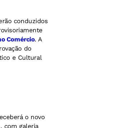
serão conduzidos
provisoriamente
 no Comércio
. A
provação do
tico e Cultural
.
receberá o novo
, com galeria