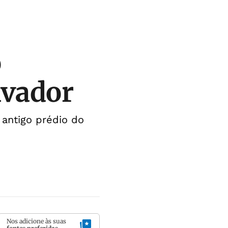
o
lvador
 antigo prédio do
Nos adicione às suas