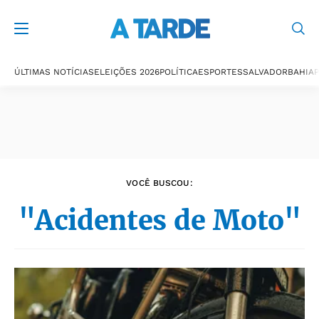
Últimas notícias
ÚLTIMAS NOTÍCIAS
ELEIÇÕES 2026
POLÍTICA
ESPORTES
SALVADOR
BAHIA
P
VOCÊ BUSCOU:
"Acidentes de Moto"