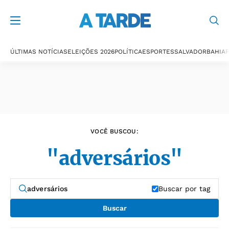
Últimas notícias
ÚLTIMAS NOTÍCIAS
ELEIÇÕES 2026
POLÍTICA
ESPORTES
SALVADOR
BAHIA
P
VOCÊ BUSCOU:
"adversários"
Buscar por tag
Buscar