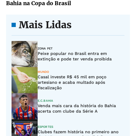
Bahia na Copa do Brasil
Mais Lidas
ZONA PET
Peixe popular no Brasil entra em
extinção e pode ter venda proibida
MUNDO
Casal investe R$ 45 mil em poço
artesiano e acaba multado após
fiscalização
E.C.BAHIA
Venda mais cara da história do Bahia
acerta com clube da Série A
ESPORTES
Clubes fazem história no primeiro ano