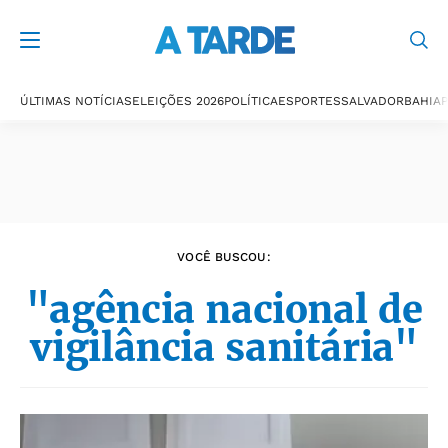
Últimas notícias
ÚLTIMAS NOTÍCIAS
ELEIÇÕES 2026
POLÍTICA
ESPORTES
SALVADOR
BAHIA
P
VOCÊ BUSCOU:
"agência nacional de
vigilância sanitária"