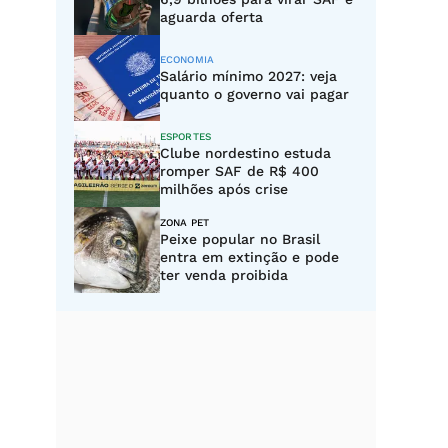
aguarda oferta
ECONOMIA
Salário mínimo 2027: veja
quanto o governo vai pagar
ESPORTES
Clube nordestino estuda
romper SAF de R$ 400
milhões após crise
ZONA PET
Peixe popular no Brasil
entra em extinção e pode
ter venda proibida