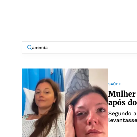
SAÚDE
Mulher 
após do
Segundo a 
levantass