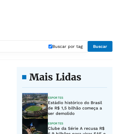
Buscar por tag
Buscar
Mais Lidas
ESPORTES
Estádio histórico do Brasil
de R$ 1,5 bilhão começa a
ser demolido
ESPORTES
Clube da Série A recusa R$
6,9 bilhões para virar SAF e