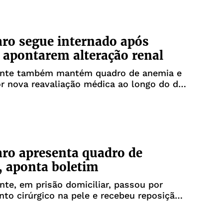
ro segue internado após
apontarem alteração renal
ente também mantém quadro de anemia e
r nova reavaliação médica ao longo do dia
l DF Star, em Brasília
ro apresenta quadro de
 aponta boletim
nte, em prisão domiciliar, passou por
to cirúrgico na pele e recebeu reposição
após exames indicarem anemia