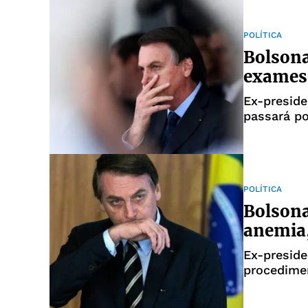
POLÍTICA
Bolsona
exames 
Ex-presid
passará po
no Hospita
POLÍTICA
Bolsona
anemia,
Ex-preside
procedimen
de ferro 