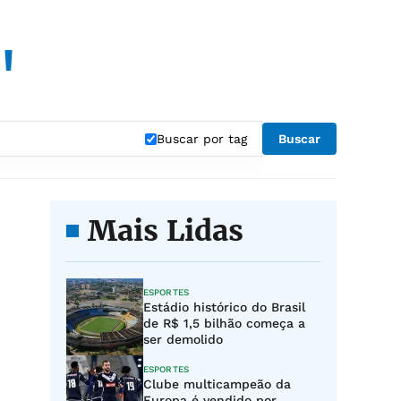
"
Buscar por tag
Buscar
Mais Lidas
ESPORTES
Estádio histórico do Brasil
de R$ 1,5 bilhão começa a
ser demolido
ESPORTES
Clube multicampeão da
Europa é vendido por