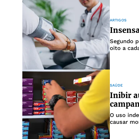
ARTIGOS
Insensa
Segundo p
oito a cad
orientaçã
SAÚDE
Inibir 
campan
O uso ind
causar mo