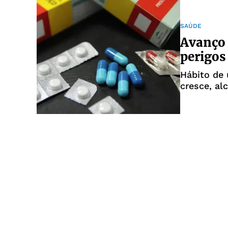
SAÚDE
Avanço
perigos
Hábito de
cresce, a