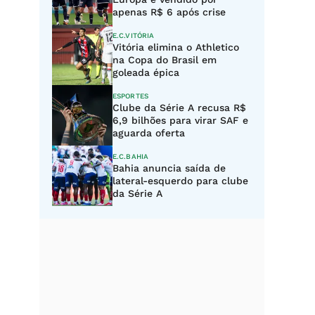
apenas R$ 6 após crise
E.C.VITÓRIA
Vitória elimina o Athletico
na Copa do Brasil em
goleada épica
ESPORTES
Clube da Série A recusa R$
6,9 bilhões para virar SAF e
aguarda oferta
E.C.BAHIA
Bahia anuncia saída de
lateral-esquerdo para clube
da Série A