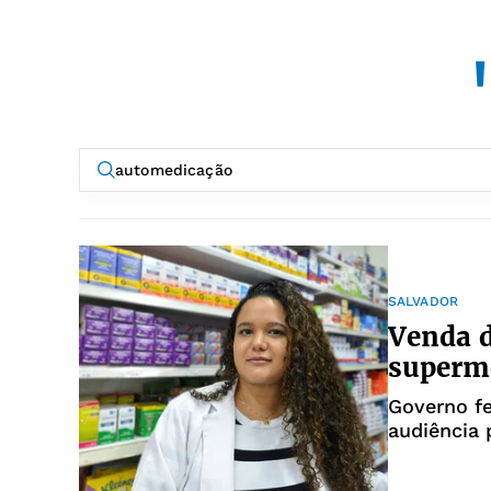
SALVADOR
Venda 
superm
Governo fe
audiência 