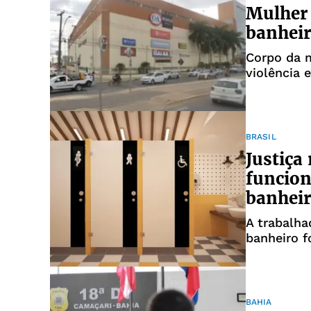
Mulher 
banheir
Corpo da m
violência 
BRASIL
Justiça
funcion
banhei
A trabalha
banheiro f
BAHIA