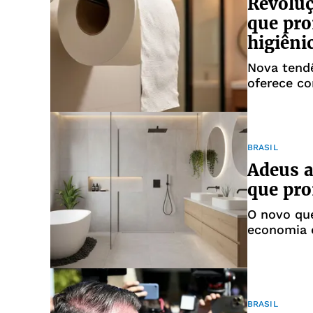
Revoluç
que pro
higiêni
Nova tendê
oferece co
BRASIL
Adeus a
que pr
O novo que
economia 
BRASIL