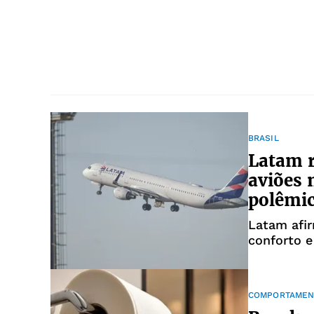
BRASIL
Latam r
aviões 
polêmi
Latam afir
conforto e
COMPORTAMEN