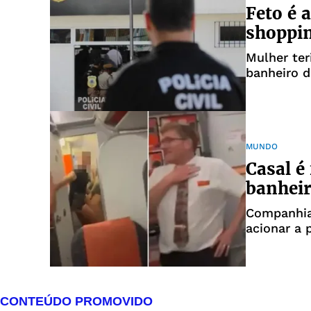
Feto é 
shoppi
Mulher ter
banheiro 
MUNDO
Casal é
banheir
Companhia
acionar a p