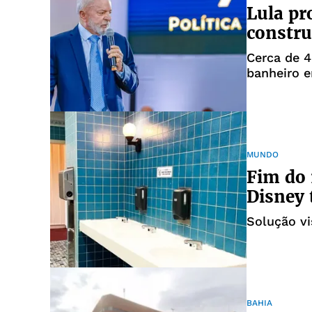
Lula pr
constru
Cerca de 4
banheiro 
MUNDO
Fim do 
Disney 
Solução vi
BAHIA