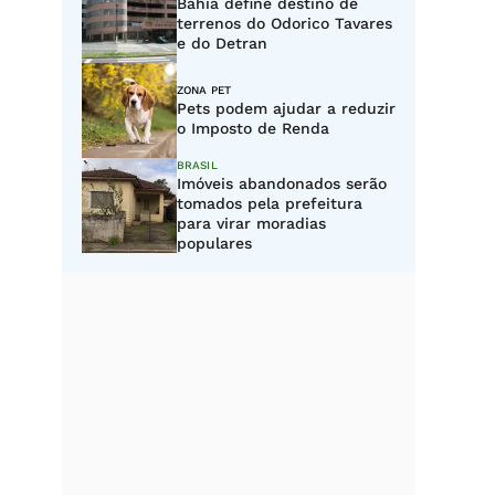
Bahia define destino de
terrenos do Odorico Tavares
e do Detran
ZONA PET
Pets podem ajudar a reduzir
o Imposto de Renda
BRASIL
Imóveis abandonados serão
tomados pela prefeitura
para virar moradias
populares