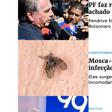
PF faz 
achado 
Pendrive f
Bolsonaro
COMPORTAMEN
Mosca-
infecçã
Eles surg
incomodam.
insetos no
POLÍTICA