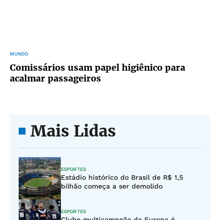
MUNDO
Comissários usam papel higiênico para
acalmar passageiros
Mais Lidas
ESPORTES
Estádio histórico do Brasil de R$ 1,5
bilhão começa a ser demolido
ESPORTES
Clube multicampeão da Europa é