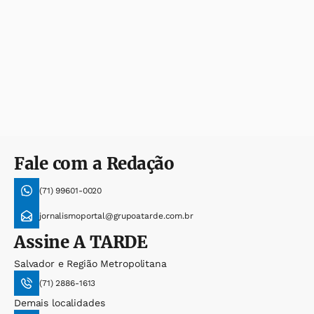
Fale com a Redação
(71) 99601-0020
jornalismoportal@grupoatarde.com.br
Assine
A TARDE
Salvador e Região Metropolitana
(71) 2886-1613
Demais localidades