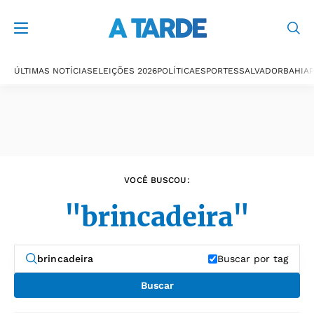
Últimas notícias
ÚLTIMAS NOTÍCIAS
ELEIÇÕES 2026
POLÍTICA
ESPORTES
SALVADOR
BAHIA
P
VOCÊ BUSCOU:
"brincadeira"
Buscar por tag
Buscar