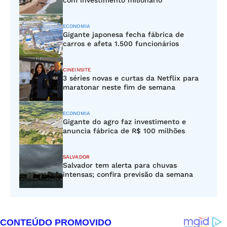
com investimento milionário
ECONOMIA
Gigante japonesa fecha fábrica de
carros e afeta 1.500 funcionários
CINEINSITE
3 séries novas e curtas da Netflix para
maratonar neste fim de semana
ECONOMIA
Gigante do agro faz investimento e
anuncia fábrica de R$ 100 milhões
SALVADOR
Salvador tem alerta para chuvas
intensas; confira previsão da semana