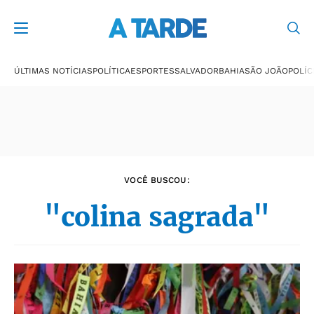
Últimas notícias
ÚLTIMAS NOTÍCIAS
POLÍTICA
ESPORTES
SALVADOR
BAHIA
SÃO JOÃO
POLÍC
VOCÊ BUSCOU:
"colina sagrada"