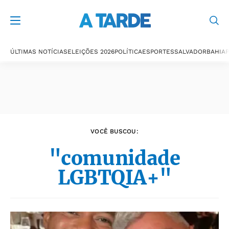
Últimas notícias
ÚLTIMAS NOTÍCIAS
ELEIÇÕES 2026
POLÍTICA
ESPORTES
SALVADOR
BAHIA
P
VOCÊ BUSCOU:
"comunidade
LGBTQIA+"