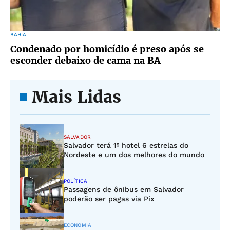
BAHIA
Condenado por homicídio é preso após se
esconder debaixo de cama na BA
Mais Lidas
SALVADOR
Salvador terá 1º hotel 6 estrelas do
Nordeste e um dos melhores do mundo
POLÍTICA
Passagens de ônibus em Salvador
poderão ser pagas via Pix
ECONOMIA