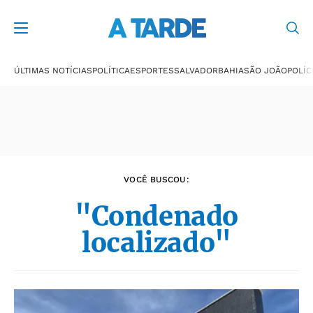
Últimas notícias
ÚLTIMAS NOTÍCIAS
POLÍTICA
ESPORTES
SALVADOR
BAHIA
SÃO JOÃO
POLÍC
VOCÊ BUSCOU:
"Condenado
localizado"