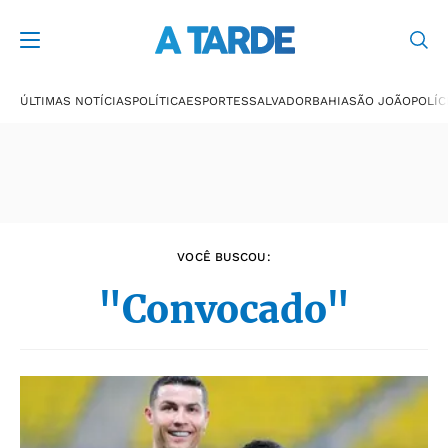
Últimas notícias
ÚLTIMAS NOTÍCIAS
POLÍTICA
ESPORTES
SALVADOR
BAHIA
SÃO JOÃO
POLÍC
VOCÊ BUSCOU:
"Convocado"