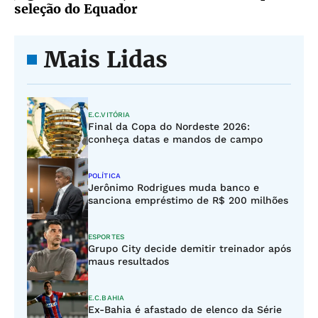
seleção do Equador
Mais Lidas
E.C.VITÓRIA
Final da Copa do Nordeste 2026:
conheça datas e mandos de campo
POLÍTICA
Jerônimo Rodrigues muda banco e
sanciona empréstimo de R$ 200 milhões
ESPORTES
Grupo City decide demitir treinador após
maus resultados
E.C.BAHIA
Ex-Bahia é afastado de elenco da Série