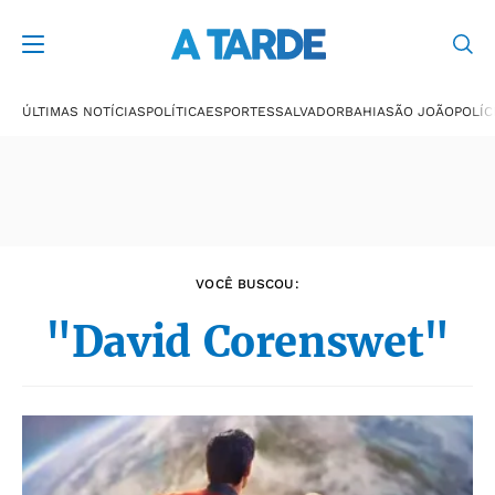
Últimas notícias
ÚLTIMAS NOTÍCIAS
POLÍTICA
ESPORTES
SALVADOR
BAHIA
SÃO JOÃO
POLÍC
VOCÊ BUSCOU:
"David Corenswet"