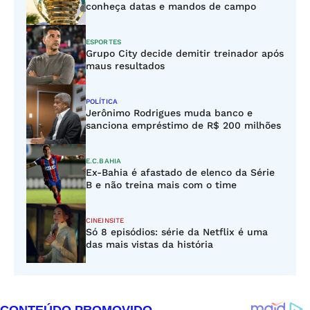
conheça datas e mandos de campo
ESPORTES
Grupo City decide demitir treinador após
maus resultados
POLÍTICA
Jerônimo Rodrigues muda banco e
sanciona empréstimo de R$ 200 milhões
E.C.BAHIA
Ex-Bahia é afastado de elenco da Série
B e não treina mais com o time
CINEINSITE
Só 8 episódios: série da Netflix é uma
das mais vistas da história