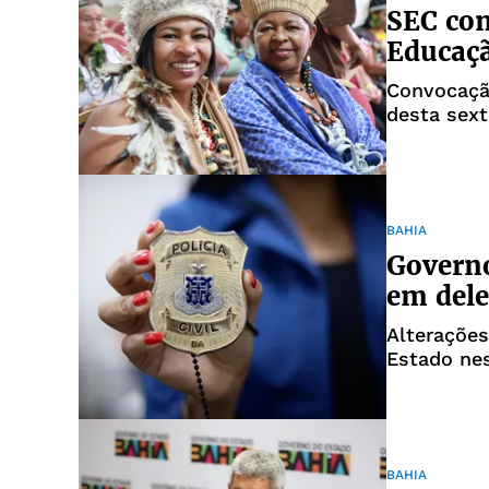
SEC con
Educaç
Convocação
desta sext
BAHIA
Govern
em dele
Alterações
Estado nes
BAHIA