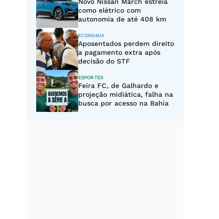
Novo Nissan March estreia
como elétrico com
autonomia de até 408 km
ECONOMIA
Aposentados perdem direito
a pagamento extra após
decisão do STF
ESPORTES
Feira FC, de Galhardo e
projeção midiática, falha na
busca por acesso na Bahia