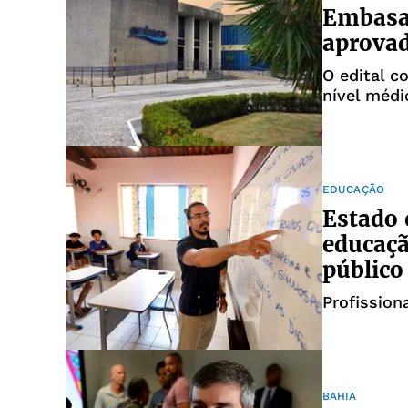
Embasa 
aprovad
O edital c
nível médi
EDUCAÇÃO
Estado 
educaç
público
Profission
BAHIA