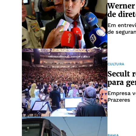
Werner 
de dire
Em entrevi
de seguran
órgão
CULTURA
Secult 
para ge
Empresa v
Prazeres
BAHIA