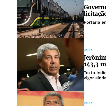
Governo
licitaç
Portaria e
BAHIA
Jerônim
143,3 
Texto indi
vigor aind
BAHIA