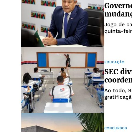
Governo
mudança
Jogo de ca
quinta-feir
EDUCAÇÃO
SEC div
coorde
Ao todo, 9
gratificaç
CONCURSOS