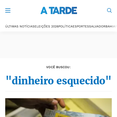
Últimas notícias
ÚLTIMAS NOTÍCIAS
ELEIÇÕES 2026
POLÍTICA
ESPORTES
SALVADOR
BAHIA
P
VOCÊ BUSCOU:
"dinheiro esquecido"