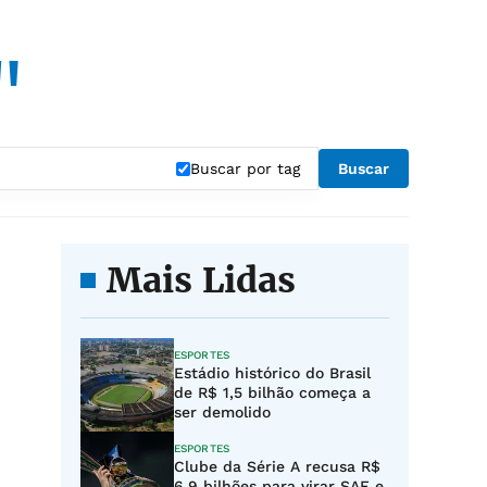
"
Buscar por tag
Buscar
Mais Lidas
ESPORTES
Estádio histórico do Brasil
de R$ 1,5 bilhão começa a
ser demolido
ESPORTES
Clube da Série A recusa R$
6,9 bilhões para virar SAF e