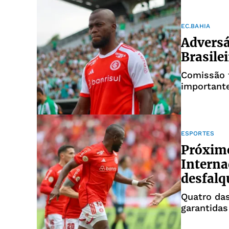
EC.BAHIA
Adversá
Brasile
Comissão t
importante
ESPORTES
Próximo
Interna
desfalq
Quatro das
garantida