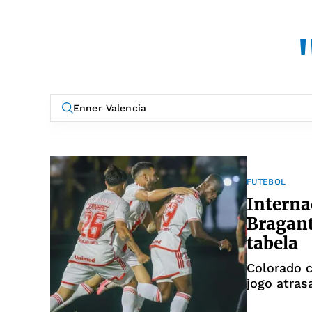
FUTEBOL
Interna
Bragant
tabela
Colorado 
jogo atras