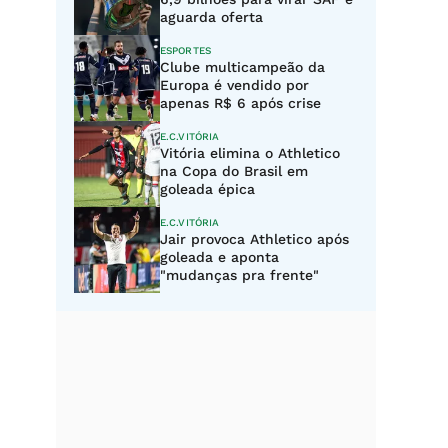
aguarda oferta
ESPORTES
Clube multicampeão da
Europa é vendido por
apenas R$ 6 após crise
E.C.VITÓRIA
Vitória elimina o Athletico
na Copa do Brasil em
goleada épica
E.C.VITÓRIA
Jair provoca Athletico após
goleada e aponta
"mudanças pra frente"