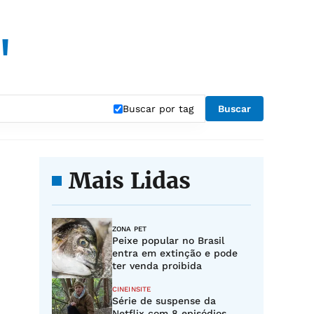
"
Buscar por tag
Buscar
Mais Lidas
ZONA PET
Peixe popular no Brasil
entra em extinção e pode
ter venda proibida
CINEINSITE
Série de suspense da
Netflix com 8 episódios