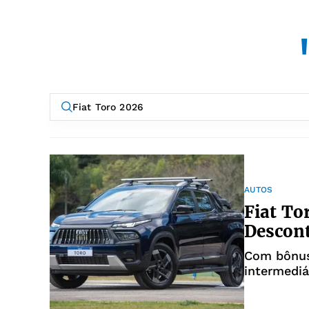
AUTOS
Fiat To
Descont
Com bônus
intermediá
Strada; co