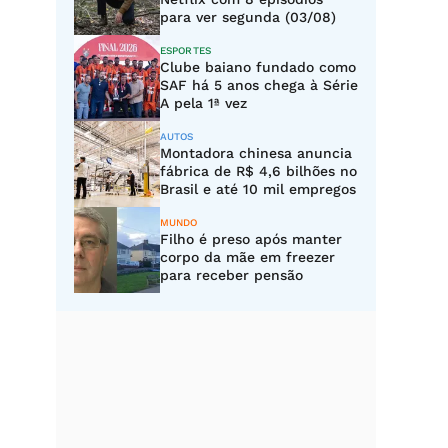
para ver segunda (03/08)
ESPORTES
Clube baiano fundado como
SAF há 5 anos chega à Série
A pela 1ª vez
AUTOS
Montadora chinesa anuncia
fábrica de R$ 4,6 bilhões no
Brasil e até 10 mil empregos
MUNDO
Filho é preso após manter
corpo da mãe em freezer
para receber pensão