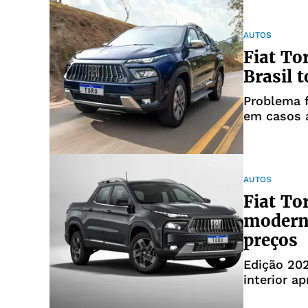
AUTOS
Fiat To
Brasil 
Problema f
em casos a
chamas
AUTOS
Fiat To
moderno
preços
Edição 202
interior a