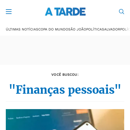
Últimas notícias
ÚLTIMAS NOTÍCIAS
COPA DO MUNDO
SÃO JOÃO
POLÍTICA
SALVADOR
POLÍC
VOCÊ BUSCOU:
"Finanças pessoais"