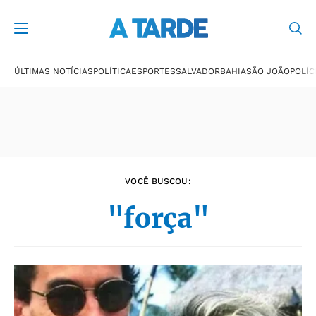
Últimas notícias
ÚLTIMAS NOTÍCIAS
POLÍTICA
ESPORTES
SALVADOR
BAHIA
SÃO JOÃO
POLÍC
VOCÊ BUSCOU:
"força"