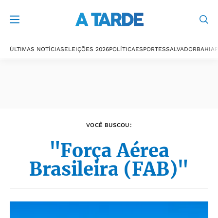
Últimas notícias
ÚLTIMAS NOTÍCIAS
ELEIÇÕES 2026
POLÍTICA
ESPORTES
SALVADOR
BAHIA
P
VOCÊ BUSCOU:
"Força Aérea
Brasileira (FAB)"