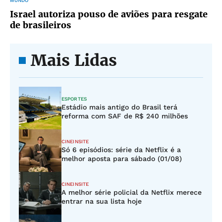
MUNDO
Israel autoriza pouso de aviões para resgate
de brasileiros
Mais Lidas
ESPORTES
Estádio mais antigo do Brasil terá
reforma com SAF de R$ 240 milhões
CINEINSITE
Só 6 episódios: série da Netflix é a
melhor aposta para sábado (01/08)
CINEINSITE
A melhor série policial da Netflix merece
entrar na sua lista hoje