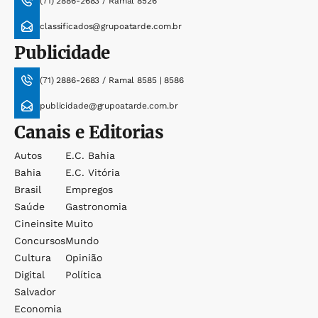
(71) 2886-2683 / Ramal 8526
classificados@grupoatarde.com.br
Publicidade
(71) 2886-2683 / Ramal 8585 | 8586
publicidade@grupoatarde.com.br
Canais e Editorias
Autos
E.c. Bahia
Bahia
E.c. Vitória
Brasil
Empregos
Saúde
Gastronomia
Cineinsite
Muito
Concursos
Mundo
Cultura
Opinião
Digital
Política
Salvador
Economia