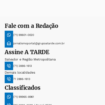
Fale com a Redação
(71) 99601-0020
jornalismoportal@grupoatarde.com.br
Assine
A TARDE
Salvador e Região Metropolitana
(71) 2886-1613
Demais localidades
71 2886-1613
Classificados
(71) 99965-8961