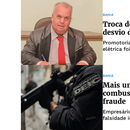
BAHIA
Troca d
desvio 
Promotoria
elétrica f
BAHIA
Mais um
combust
fraude
Empresário
falsidade 