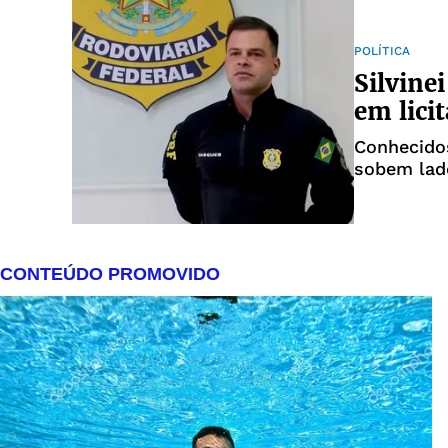
POLÍTICA
Silvine
em lici
Conhecido
sobem lade
operações