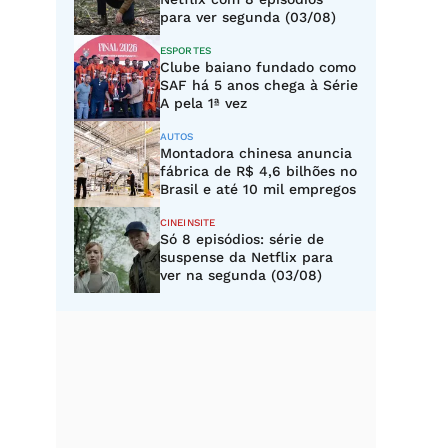
para ver segunda (03/08)
ESPORTES
Clube baiano fundado como
SAF há 5 anos chega à Série
A pela 1ª vez
AUTOS
Montadora chinesa anuncia
fábrica de R$ 4,6 bilhões no
Brasil e até 10 mil empregos
CINEINSITE
Só 8 episódios: série de
suspense da Netflix para
ver na segunda (03/08)