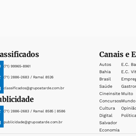
assificados
Canais e E
Autos
E.c. B
(71) 99965-8961
Bahia
E.c. Vi
(71) 2886-2683 / Ramal 8526
Brasil
Empre
Saúde
Gastro
classificados@grupoatarde.com.br
Cineinsite
Muito
ublicidade
Concursos
Mundo
Cultura
Opiniã
(71) 2886-2683 / Ramal 8585 | 8586
Digital
Polític
publicidade@grupoatarde.com.br
Salvador
Economia