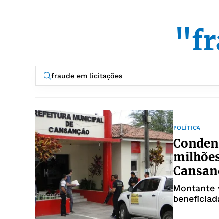
"fr
POLÍTICA
Condena
milhões
Cansan
Montante 
beneficiad