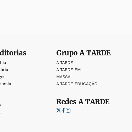
ditorias
Grupo
A TARDE
ahia
A TARDE
tória
A TARDE FM
gos
MASSA!
nomia
A TARDE EDUCAÇÃO
Redes
A TARDE
o
a