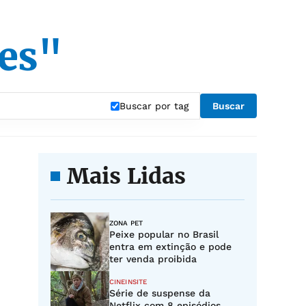
ões"
Buscar por tag
Buscar
Mais Lidas
ZONA PET
Peixe popular no Brasil
entra em extinção e pode
ter venda proibida
CINEINSITE
Série de suspense da
Netflix com 8 episódios