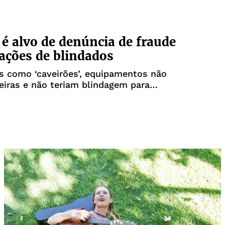
i é alvo de denúncia de fraude
tações de blindados
s como ‘caveirões’, equipamentos não
iras e não teriam blindagem para
 necessárias