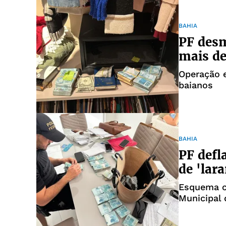
BAHIA
PF des
mais de
Operação 
baianos
BAHIA
PF defl
de 'lar
Esquema cr
Municipal