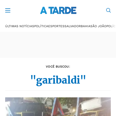
Últimas notícias
ÚLTIMAS NOTÍCIAS
POLÍTICA
ESPORTES
SALVADOR
BAHIA
SÃO JOÃO
POLÍC
VOCÊ BUSCOU:
"garibaldi"