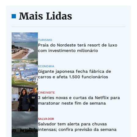
Mais Lidas
TURISMO
Praia do Nordeste terá resort de luxo
com investimento milionário
ECONOMIA
Gigante japonesa fecha fábrica de
carros e afeta 1.500 funcionários
CINEINSITE
3 séries novas e curtas da Netflix para
maratonar neste fim de semana
SALVADOR
Salvador tem alerta para chuvas
intensas; confira previsão da semana