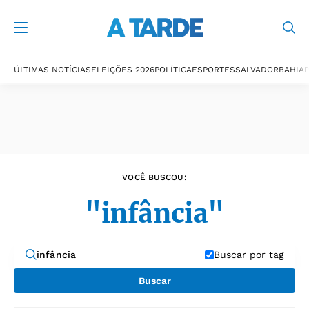
Últimas notícias
ÚLTIMAS NOTÍCIAS
ELEIÇÕES 2026
POLÍTICA
ESPORTES
SALVADOR
BAHIA
P
VOCÊ BUSCOU:
"infância"
Buscar por tag
Buscar