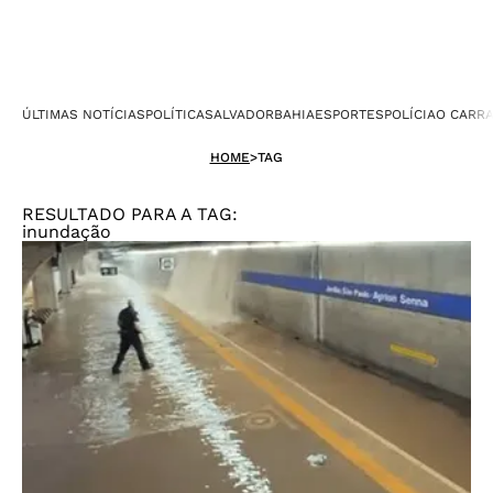
ÚLTIMAS NOTÍCIAS
POLÍTICA
SALVADOR
BAHIA
ESPORTES
POLÍCIA
O CARR
HOME
>
TAG
RESULTADO PARA A TAG:
inundação