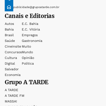
publicidade@grupoatarde.com.br
Canais e Editorias
Autos
E.c. Bahia
Bahia
E.c. Vitória
Brasil
Empregos
Saúde
Gastronomia
Cineinsite
Muito
Concursos
Mundo
Cultura
Opinião
Digital
Política
Salvador
Economia
Grupo
A TARDE
A TARDE
A TARDE FM
MASSA!