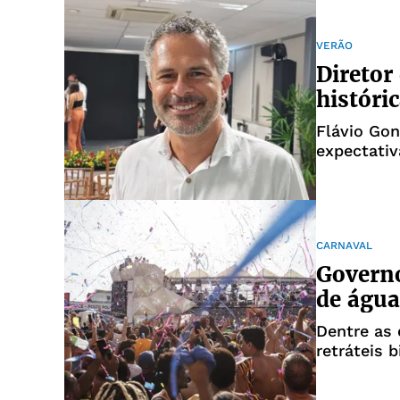
VERÃO
Diretor
históri
Flávio Gon
expectativ
CARNAVAL
Governo
de água
Dentre as 
retráteis 