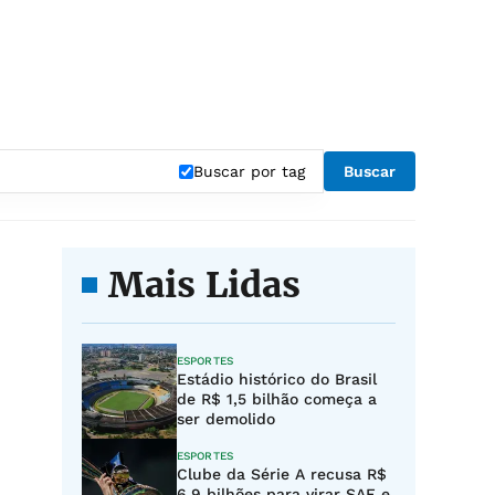
Buscar por tag
Buscar
Mais Lidas
ESPORTES
Estádio histórico do Brasil
de R$ 1,5 bilhão começa a
ser demolido
ESPORTES
Clube da Série A recusa R$
6,9 bilhões para virar SAF e