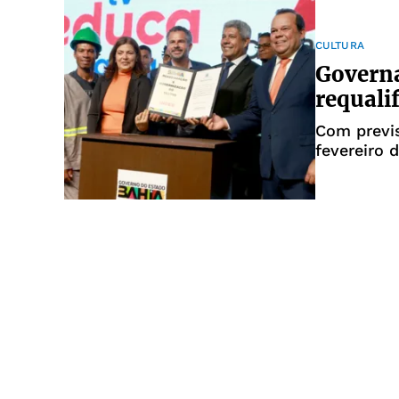
CULTURA
Governa
requali
Com previs
fevereiro 