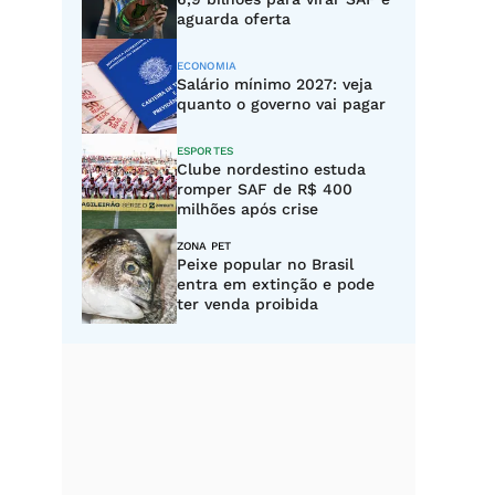
aguarda oferta
ECONOMIA
Salário mínimo 2027: veja
quanto o governo vai pagar
ESPORTES
Clube nordestino estuda
romper SAF de R$ 400
milhões após crise
ZONA PET
Peixe popular no Brasil
entra em extinção e pode
ter venda proibida