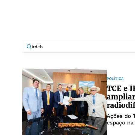
POLÍTICA
TCE e I
ampliar
radiodi
Ações do 
espaço na 