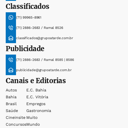
Classificados
(71) 99965-8961
(71) 2886-2683 / Ramal 8526
classificados@grupoatarde.com.br
Publicidade
(71) 2886-2683 / Ramal 8585 | 8586
publicidade@grupoatarde.com.br
Canais e Editorias
Autos
E.c. Bahia
Bahia
E.c. Vitória
Brasil
Empregos
Saúde
Gastronomia
Cineinsite
Muito
Concursos
Mundo