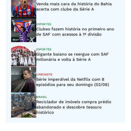
Venda mais cara da história do Bahia
acerta com clube da Série A
ESPORTES
Clubes fazem história no primeiro ano
de SAF com acessos à 1ª divisão
ESPORTES
Gigante baiano se reergue com SAF
milionária e volta à Série A
CINEINSITE
Série imperdível da Netflix com 8
episódios para seu domingo (02/08)
BRASIL
Reciclador de imóveis compra prédio
abandonado e descobre tesouro
histórico