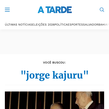
Últimas notícias
ÚLTIMAS NOTÍCIAS
ELEIÇÕES 2026
POLÍTICA
ESPORTES
SALVADOR
BAHIA
P
VOCÊ BUSCOU:
"jorge kajuru"