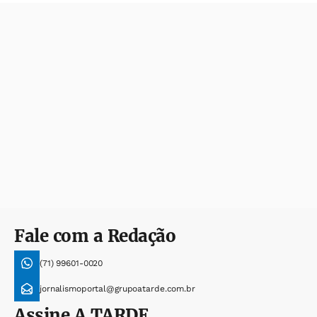
Fale com a Redação
(71) 99601-0020
jornalismoportal@grupoatarde.com.br
Assine
A TARDE