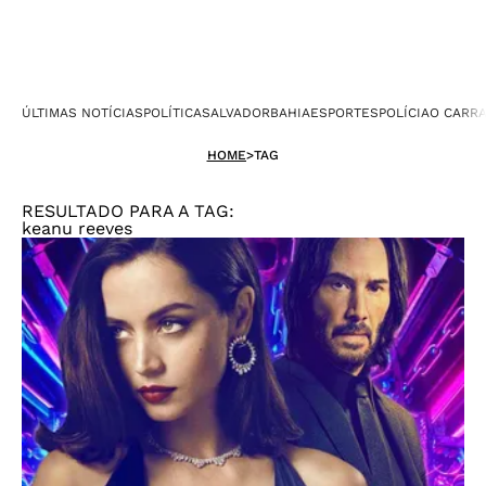
ÚLTIMAS NOTÍCIAS
POLÍTICA
SALVADOR
BAHIA
ESPORTES
POLÍCIA
O CARR
HOME
>
TAG
RESULTADO PARA A TAG:
keanu reeves