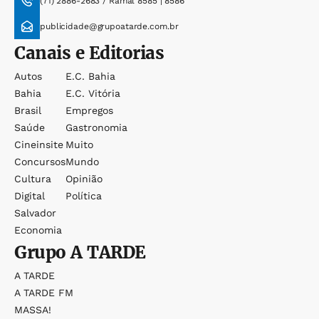
(71) 2886-2683 / Ramal 8585 | 8586
publicidade@grupoatarde.com.br
Canais e Editorias
Autos
E.c. Bahia
Bahia
E.c. Vitória
Brasil
Empregos
Saúde
Gastronomia
Cineinsite
Muito
Concursos
Mundo
Cultura
Opinião
Digital
Política
Salvador
Economia
Grupo
A TARDE
A TARDE
A TARDE FM
MASSA!