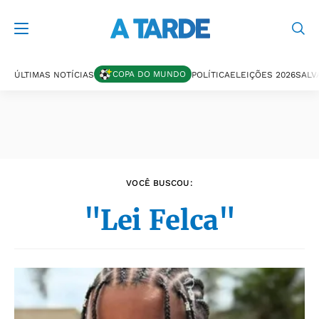
Últimas notícias
COPA DO MUNDO
ÚLTIMAS NOTÍCIAS
POLÍTICA
ELEIÇÕES 2026
SALV
VOCÊ BUSCOU:
"Lei Felca"