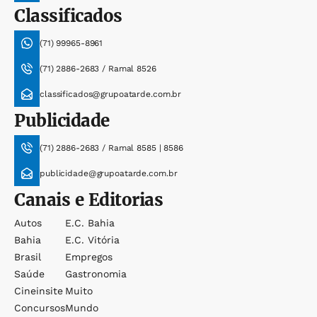
Classificados
(71) 99965-8961
(71) 2886-2683 / Ramal 8526
classificados@grupoatarde.com.br
Publicidade
(71) 2886-2683 / Ramal 8585 | 8586
publicidade@grupoatarde.com.br
Canais e Editorias
Autos
E.c. Bahia
Bahia
E.c. Vitória
Brasil
Empregos
Saúde
Gastronomia
Cineinsite
Muito
Concursos
Mundo