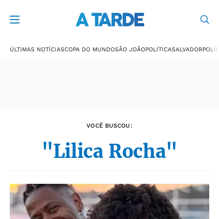
Últimas notícias
ÚLTIMAS NOTÍCIAS
COPA DO MUNDO
SÃO JOÃO
POLÍTICA
SALVADOR
POLÍC
VOCÊ BUSCOU:
"Lilica Rocha"