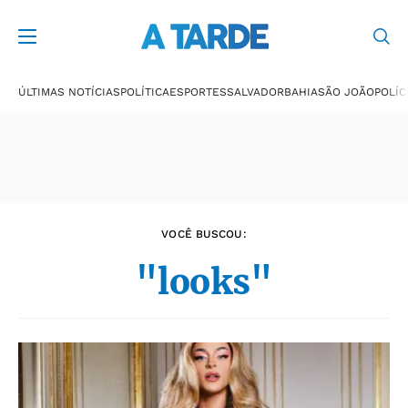
Últimas notícias
ÚLTIMAS NOTÍCIAS
POLÍTICA
ESPORTES
SALVADOR
BAHIA
SÃO JOÃO
POLÍC
VOCÊ BUSCOU:
"looks"