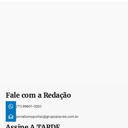
Fale com a Redação
(71) 99601-0020
jornalismoportal@grupoatarde.com.br
Assine
A TARDE