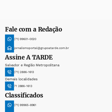
Fale com a Redação
(71) 99601-0020
jornalismoportal@grupoatarde.com.br
Assine
A TARDE
Salvador e Região Metropolitana
(71) 2886-1613
Demais localidades
71 2886-1613
Classificados
(71) 99965-8961