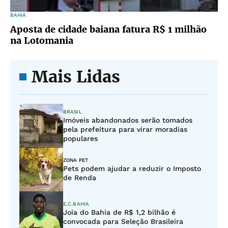
BAHIA
Aposta de cidade baiana fatura R$ 1 milhão
na Lotomania
Mais Lidas
BRASIL
Imóveis abandonados serão tomados
pela prefeitura para virar moradias
populares
ZONA PET
Pets podem ajudar a reduzir o Imposto
de Renda
E.C.BAHIA
Joia do Bahia de R$ 1,2 bilhão é
convocada para Seleção Brasileira