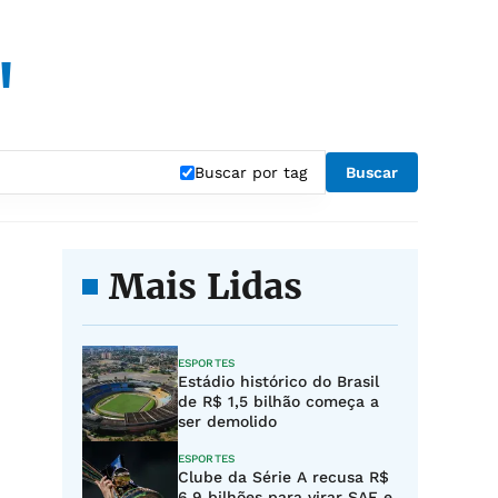
"
Buscar por tag
Buscar
Mais Lidas
ESPORTES
Estádio histórico do Brasil
de R$ 1,5 bilhão começa a
ser demolido
ESPORTES
Clube da Série A recusa R$
6,9 bilhões para virar SAF e