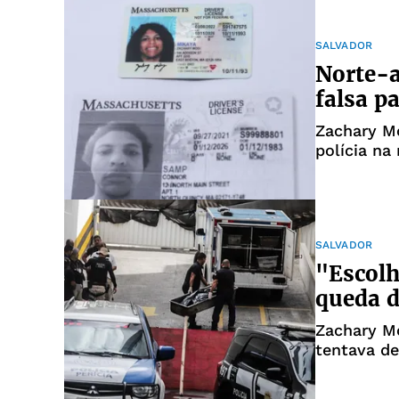
SALVADOR
Norte-a
falsa p
Zachary M
polícia na
SALVADOR
"Escolh
queda 
Zachary Mo
tentava de