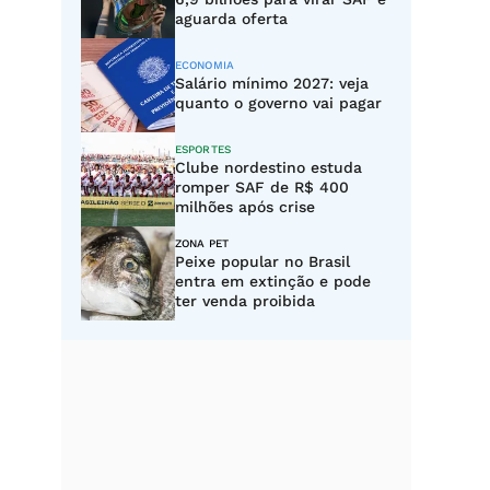
aguarda oferta
ECONOMIA
Salário mínimo 2027: veja
quanto o governo vai pagar
ESPORTES
Clube nordestino estuda
romper SAF de R$ 400
milhões após crise
ZONA PET
Peixe popular no Brasil
entra em extinção e pode
ter venda proibida