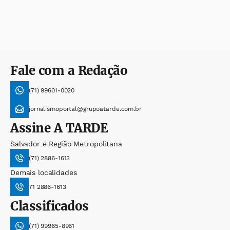
Fale com a Redação
(71) 99601-0020
jornalismoportal@grupoatarde.com.br
Assine
A TARDE
Salvador e Região Metropolitana
(71) 2886-1613
Demais localidades
71 2886-1613
Classificados
(71) 99965-8961