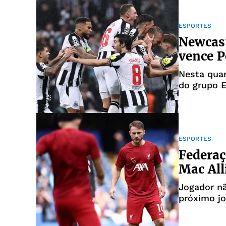
ESPORTES
Newcast
vence P
Nesta quar
do grupo E
ESPORTES
Federaç
Mac All
Jogador nã
próximo jo