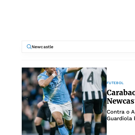
FUTEBOL
Carabao
Newcast
Contra o 
Guardiola 