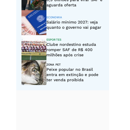
aguarda oferta
ECONOMIA
Salário mínimo 2027: veja
quanto o governo vai pagar
ESPORTES
Clube nordestino estuda
romper SAF de R$ 400
milhões após crise
ZONA PET
Peixe popular no Brasil
entra em extinção e pode
ter venda proibida