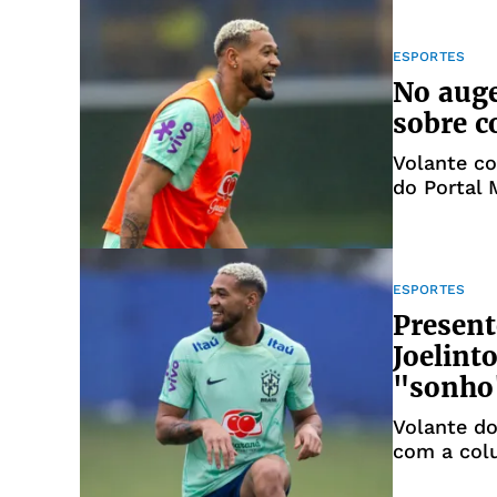
ESPORTES
No auge
sobre c
Volante c
do Portal
ESPORTES
Present
Joelint
"sonho
Volante d
com a col