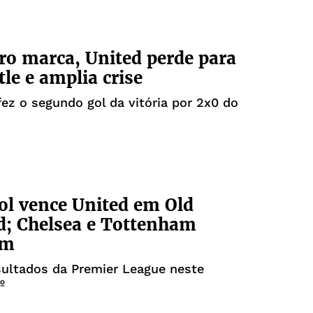
iro marca, United perde para
le e amplia crise
fez o segundo gol da vitória por 2x0 do
ol vence United em Old
d; Chelsea e Tottenham
am
sultados da Premier League neste
º