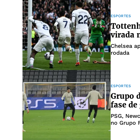
ESPORTES
Totten
virada 
Chelsea a
rodada
ESPORTES
Grupo d
fase de
PSG, Newc
no Grupo 