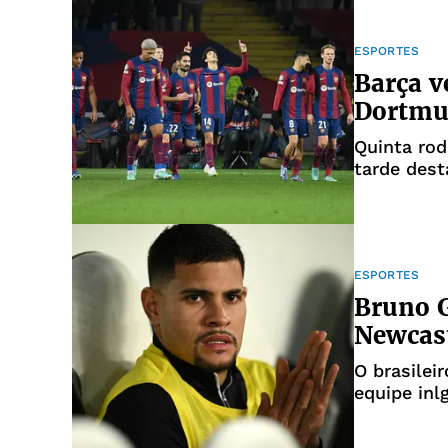
ESPORTES
Barça ve
Dortmun
Quinta rod
tarde dest
ESPORTES
Bruno 
Newcast
O brasilei
equipe inl