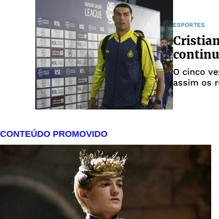
ESPORTES
Cristia
continu
O cinco ve
assim os 
Newcastle