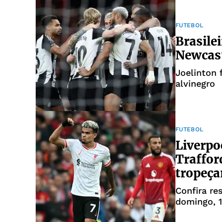
FUTEBOL
Brasile
Newcast
Joelinton 
alvinegro
FUTEBOL
Liverpo
Traffor
tropeç
Confira re
domingo, 1