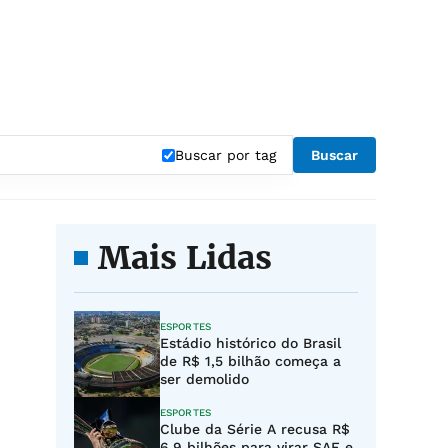
Buscar por tag
Buscar
Mais Lidas
ESPORTES
Estádio histórico do Brasil
de R$ 1,5 bilhão começa a
ser demolido
ESPORTES
Clube da Série A recusa R$
6,9 bilhões para virar SAF e