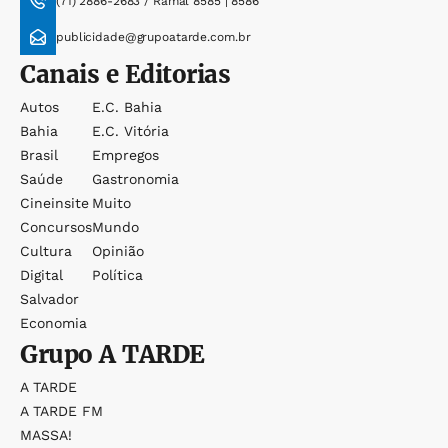
(71) 2886-2683 / Ramal 8585 | 8586
publicidade@grupoatarde.com.br
Canais e Editorias
Autos
E.c. Bahia
Bahia
E.c. Vitória
Brasil
Empregos
Saúde
Gastronomia
Cineinsite
Muito
Concursos
Mundo
Cultura
Opinião
Digital
Política
Salvador
Economia
Grupo
A TARDE
A TARDE
A TARDE FM
MASSA!