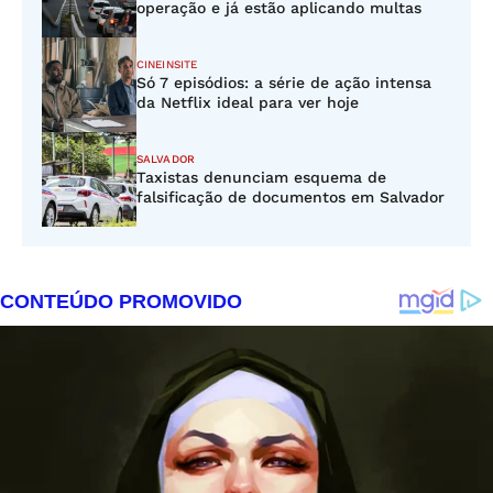
operação e já estão aplicando multas
CINEINSITE
Só 7 episódios: a série de ação intensa
da Netflix ideal para ver hoje
SALVADOR
Taxistas denunciam esquema de
falsificação de documentos em Salvador