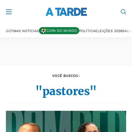
Últimas notícias
COPA DO MUNDO
ÚLTIMAS NOTÍCIAS
POLÍTICA
ELEIÇÕES 2026
SALV
VOCÊ BUSCOU:
"pastores"